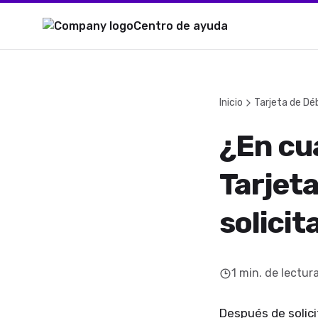
Centro de ayuda
Inicio
Tarjeta de Déb
¿En cu
Tarjet
solicit
1
min. de lectur
Después de solicit