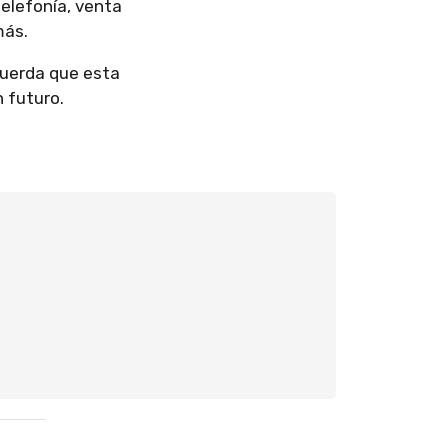
telefonía, venta
más.
ecuerda que esta
 futuro.