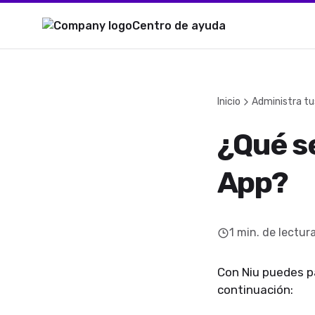
Centro de ayuda
Inicio
Administra tu
¿Qué s
App?
1
min. de lectur
Con Niu puedes pa
continuación: